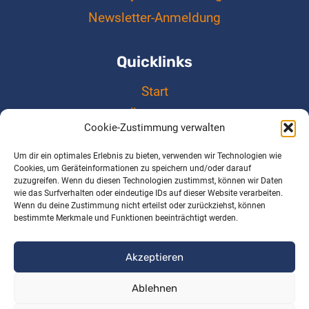
Newsletter-Anmeldung
Quicklinks
Start
Über uns
Cookie-Zustimmung verwalten
Cookie-Richtlinie (EU)
Um dir ein optimales Erlebnis zu bieten, verwenden wir Technologien wie
Kontakt
Cookies, um Geräteinformationen zu speichern und/oder darauf
zuzugreifen. Wenn du diesen Technologien zustimmst, können wir Daten
Impressum
wie das Surfverhalten oder eindeutige IDs auf dieser Website verarbeiten.
Datenschutz
Wenn du deine Zustimmung nicht erteilst oder zurückziehst, können
bestimmte Merkmale und Funktionen beeinträchtigt werden.
Akzeptieren
©2020-2026 selbstführen W2 GmbH -
Ablehnen
WordPress Theme von
Kadence WP