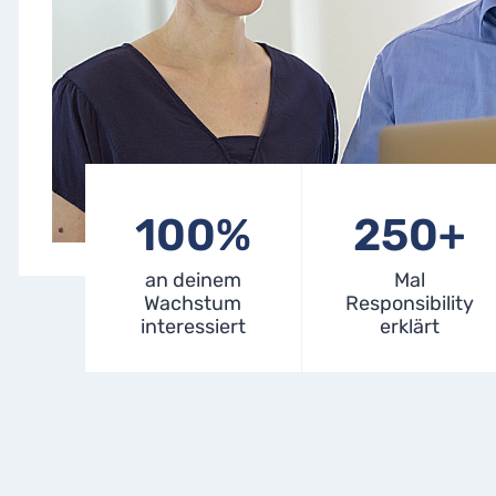
1
2
100%
250+
0
5
0
0
an deinem
Mal
Wachstum
Responsibility
%
+
interessiert
erklärt