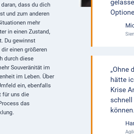
gelasse
n daran, dass du dich
Optione
nst und zum anderen
 Situationen mehr
Mic
ter in einen Zustand,
Sie
t. Du gewinnst
t dir einen größeren
h durch diese
mehr Souveränität im
„Ohne d
nheit im Leben. Über
hätte i
mfeld ein, ebenfalls
Krise A
 für uns die
schnell
 Process das
können.
klung.
Ha
Agi