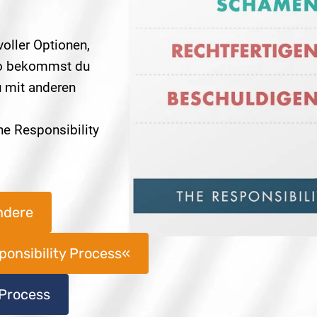
voller Optionen,
 So bekommst du
u mit anderen
he Responsibility
ndere
onsibility Process«
 Process