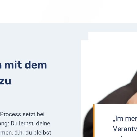
h mit dem
 zu
Process setzt bei
„Im me
g: Du lernst, deine
Verantw
men, d.h. du bleibst