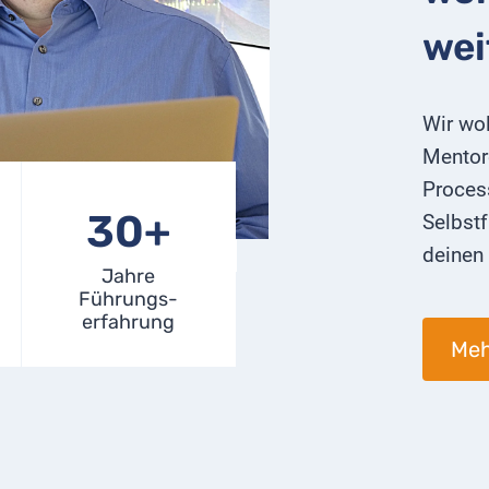
wei
Wir wol
Mentor
Proces
3
30+
Selbstf
0
deinen 
+
Jahre
Führungs-
erfahrung
Meh