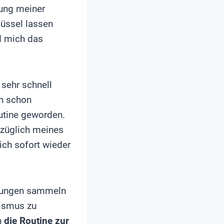
zung meiner
hlüssel lassen
d mich das
 sehr schnell
en schon
outine geworden.
ezüglich meines
ich sofort wieder
ahrungen sammeln
ismus zu
n
die Routine zur