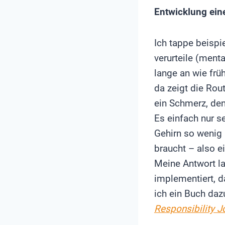
Entwicklung ein
Ich tappe beispi
verurteile (ment
lange an wie frü
da zeigt die Rou
ein Schmerz, den
Es einfach nur s
Gehirn so wenig
braucht – also e
Meine Antwort la
implementiert, d
ich ein Buch daz
Responsibility J