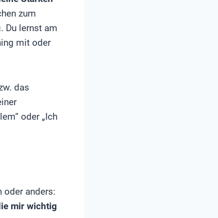
schen zum
. Du lernst am
ing mit oder
zw. das
iner
blem“ oder „Ich
n oder anders:
ie mir wichtig