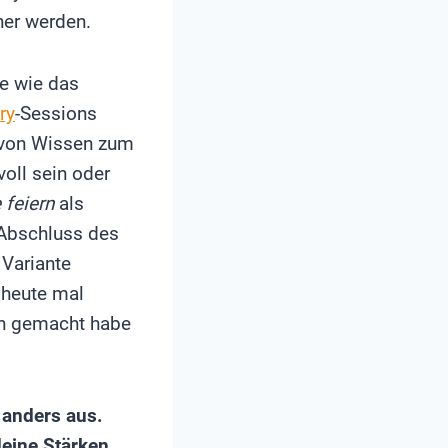
her werden.
le wie das
ry
-Sessions
n von Wissen zum
oll sein oder
 feiern
als
 Abschluss des
 Variante
h heute mal
ch gemacht habe
 anders aus.
 deine Stärken