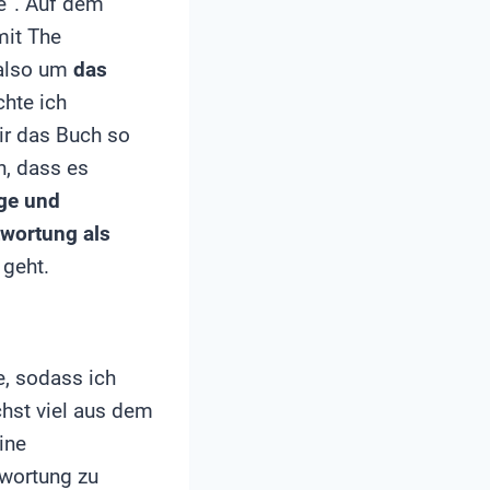
ce“. Auf dem
mit The
 also um
das
chte ich
ir das Buch so
h, dass es
ge und
wortung als
s
geht.
, sodass ich
hst viel aus dem
ine
wortung zu