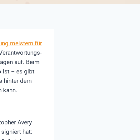
ung meistern für
 Verantwortungs-
ragen auf. Beim
ist – es gibt
s hinter dem
n kann.
topher Avery
igniert hat: