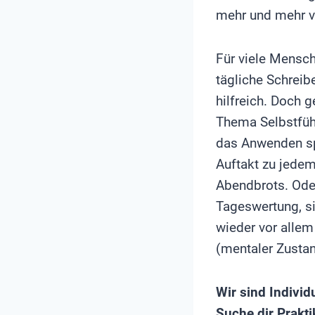
mehr und mehr ve
Für viele Mensch
tägliche Schreib
hilfreich. Doch
Thema Selbstführ
das Anwenden spe
Auftakt zu jedem
Abendbrots. Od
Tageswertung, s
wieder vor alle
(mentaler Zust
Wir sind Individ
Suche dir Prakti