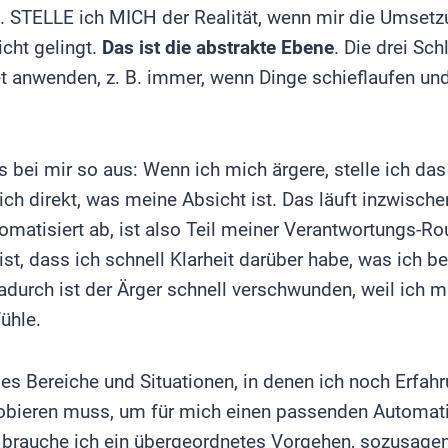
3. STELLE ich MICH der Realität, wenn mir die Umset
icht gelingt.
Das ist die abstrakte Ebene
. Die drei Sc
t anwenden, z. B. immer, wenn Dinge schieflaufen un
s bei mir so aus: Wenn ich mich ärgere, stelle ich das
ich direkt, was meine Absicht ist. Das läuft inzwisch
matisiert ab, ist also Teil meiner Verantwortungs-R
st, dass ich schnell Klarheit darüber habe, was ich b
adurch ist der Ärger schnell verschwunden, weil ich m
ühle.
t es Bereiche und Situationen, in denen ich noch Erf
obieren muss, um für mich einen passenden Automat
r brauche ich ein übergeordnetes Vorgehen, sozusage