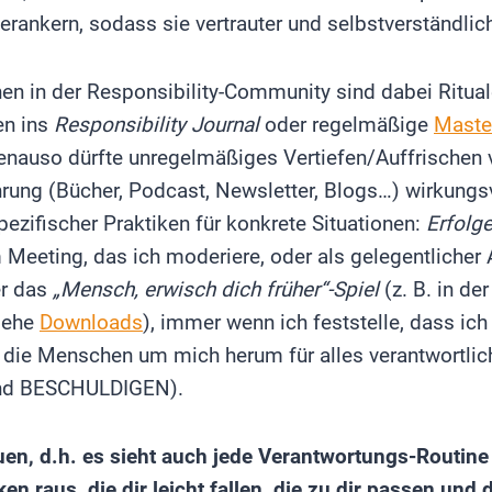
rankern, sodass sie vertrauter und selbstverständlic
en in der Responsibility-Community sind dabei Ritua
en ins
Responsibility Journal
oder regelmäßige
Maste
 genauso dürfte unregelmäßiges Vertiefen/Auffrische
ung (Bücher, Podcast, Newsletter, Blogs…) wirkungsv
zifischer Praktiken für konkrete Situationen:
Erfolge
 Meeting, das ich moderiere, oder als gelegentlicher
er das
„Mensch, erwisch dich früher“-Spiel
(z. B. in der
iehe
Downloads
), immer wenn ich feststelle, dass ic
m die Menschen um mich herum für alles verantwortli
and BESCHULDIGEN).
uen, d.h. es sieht auch jede Verantwortungs-Routine
ken raus, die dir leicht fallen, die zu dir passen und