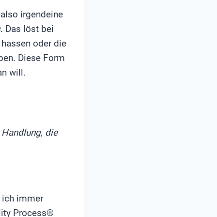
, also irgendeine
s
. Das löst bei
hassen oder die
aben. Diese Form
n will.
: Handlung, die
 ich immer
lity Process®