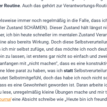
er Routine
. Auch das gehört zur Verantwortungs-Routi
elsweise immer noch regelmäßig in die Falle, dass ic
aler Zustand SCHÄMEN). Dieser Zustand hält längst n
her, ich bin heute schneller im mentalen Zustand Ver
tine also bereits Wirkung. Doch diese Selbstverurteilu
 ich mir selbst zufüge, und das möchte ich noch deutl
ein zu lassen, ist erstens gar nicht so einfach und zw
 anfangen mit „nicht machen“, dass es eine konstruk
ine Idee parat zu haben, was ich
statt
Selbstverurteilu
utet Selbstmitgefühl, doch das habe ich noch nicht s
ass es eine Gewohnheit geworden ist. Daran arbeite ic
u lese, unregelmäßig kleine Übungen mache und mir t
ournal
eine Absicht schreibe wie „Heute bin ich freundl