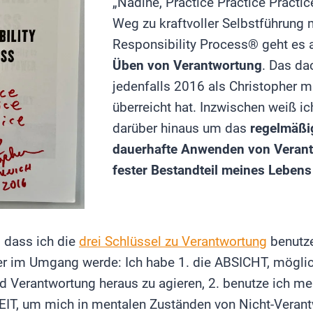
„Nadine, Practice Practice Practi
Weg zu kraftvoller Selbstführung 
Responsibility Process® geht es
Üben von Verantwortung
. Das da
jedenfalls 2016 als Christopher m
überreicht hat. Inzwischen weiß ic
darüber hinaus um das
regelmäßi
dauerhafte Anwenden von Verant
fester Bestandteil meines Leben
, dass ich die
drei Schlüssel zu Verantwortung
benutze
er im Umgang werde: Ich habe 1. die ABSICHT, möglic
 Verantwortung heraus zu agieren, 2. benutze ich me
, um mich in mentalen Zuständen von Nicht-Verant