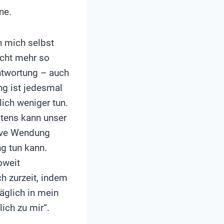
ne.
h mich selbst
icht mehr so
antwortung – auch
ng ist jedesmal
ich weniger tun.
eitens kann unser
tive Wendung
ng tun kann.
oweit
h zurzeit, indem
äglich in mein
ich zu mir“.