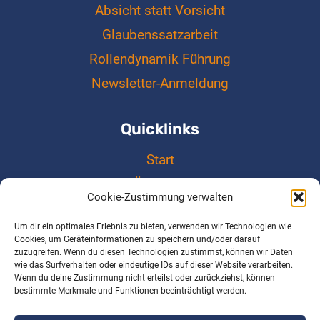
Absicht statt Vorsicht
Glaubenssatzarbeit
Rollendynamik Führung
Newsletter-Anmeldung
Quicklinks
Start
Über uns
Cookie-Zustimmung verwalten
Cookie-Richtlinie (EU)
Um dir ein optimales Erlebnis zu bieten, verwenden wir Technologien wie
Kontakt
Cookies, um Geräteinformationen zu speichern und/oder darauf
zuzugreifen. Wenn du diesen Technologien zustimmst, können wir Daten
Impressum
wie das Surfverhalten oder eindeutige IDs auf dieser Website verarbeiten.
Datenschutz
Wenn du deine Zustimmung nicht erteilst oder zurückziehst, können
bestimmte Merkmale und Funktionen beeinträchtigt werden.